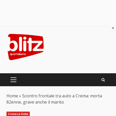
×
Skip
to
content
PRIMARY
MENU
Home
»
Scontro frontale tra auto a Crema: morta
82enne, grave anche il marito
Cronaca Italia