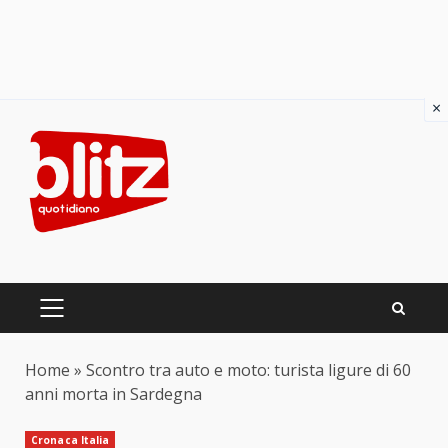
×
Skip
to
content
PRIMARY
MENU
Home
»
Scontro tra auto e moto: turista ligure di 60
anni morta in Sardegna
Cronaca Italia