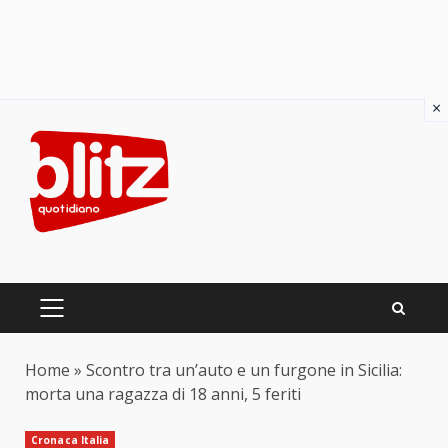
×
Skip
to
content
PRIMARY
MENU
Home
»
Scontro tra un’auto e un furgone in Sicilia:
morta una ragazza di 18 anni, 5 feriti
Cronaca Italia