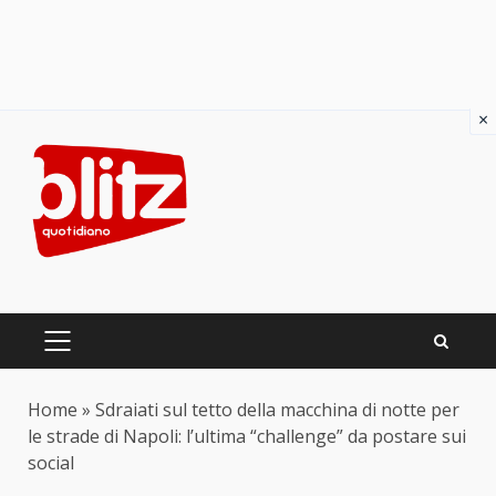
×
Skip
to
content
PRIMARY
MENU
Home
»
Sdraiati sul tetto della macchina di notte per
le strade di Napoli: l’ultima “challenge” da postare sui
social