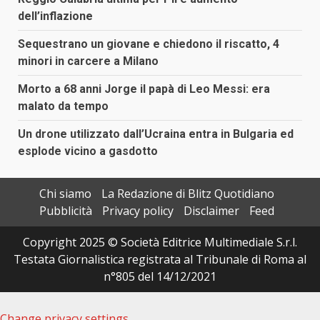
dell’inflazione
Sequestrano un giovane e chiedono il riscatto, 4
minori in carcere a Milano
Morto a 68 anni Jorge il papà di Leo Messi: era
malato da tempo
Un drone utilizzato dall’Ucraina entra in Bulgaria ed
esplode vicino a gasdotto
Chi siamo
La Redazione di Blitz Quotidiano
Pubblicità
Privacy policy
Disclaimer
Feed
Copyright 2025 © Società Editrice Multimediale S.r.l.
Testata Giornalistica registrata al Tribunale di Roma al
n°805 del 14/12/2021
Change privacy settings