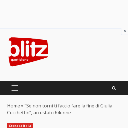
×
Skip
to
content
PRIMARY
MENU
Home
»
“Se non torni ti faccio fare la fine di Giulia
Cecchettin”, arrestato 64enne
Cronaca Italia