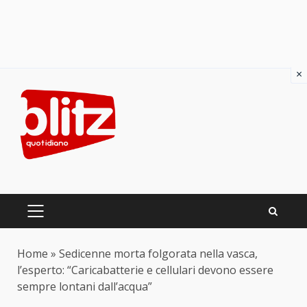
×
Skip
to
content
PRIMARY
MENU
Home
»
Sedicenne morta folgorata nella vasca,
l’esperto: “Caricabatterie e cellulari devono essere
sempre lontani dall’acqua”