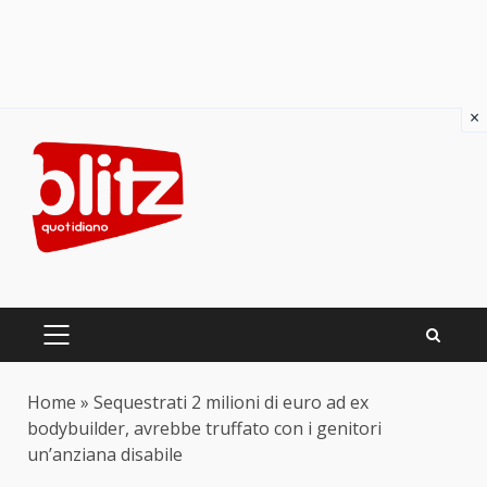
×
Skip
to
content
PRIMARY
MENU
Home
»
Sequestrati 2 milioni di euro ad ex
bodybuilder, avrebbe truffato con i genitori
un’anziana disabile