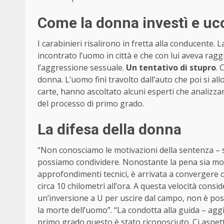
Come la donna investì e ucc
I carabinieri risalirono in fretta alla conducente
incontrato l’uomo in città e che con lui aveva rag
l’aggressione sessuale.
Un tentativo di stupro
. 
donna. L’uomo finì travolto dall’auto che poi si al
carte, hanno ascoltato alcuni esperti che analizzar
del processo di primo grado.
La difesa della donna
“Non conosciamo le motivazioni della sentenza – s
possiamo condividere. Nonostante la pena sia molt
approfondimenti tecnici, è arrivata a convergere c
circa 10 chilometri all’ora. A questa velocità cons
un’inversione a U per uscire dal campo, non è poss
la morte dell’uomo”. “La condotta alla guida – aggiu
primo grado questo è stato riconosciuto. Ci aspet