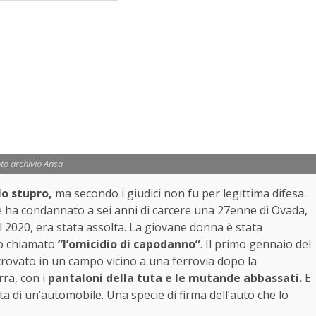
to archivio Ansa
lo stupro,
ma secondo i giudici non fu per legittima difesa.
he ha condannato a sei anni di carcere una 27enne di Ovada,
l 2020, era stata assolta. La giovane donna è stata
no chiamato
”l’omicidio di capodanno”
. Il primo gennaio del
 trovato in un campo vicino a una ferrovia dopo la
rra, con i
pantaloni della tuta e le mutande abbassati.
E
ta di un’automobile. Una specie di firma dell’auto che lo