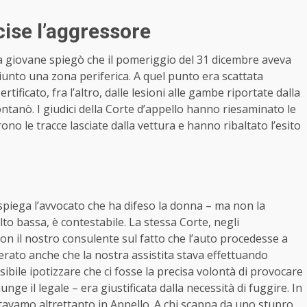
ise l’aggressore
. La giovane spiegò che il pomeriggio del 31 dicembre aveva
giunto una zona periferica. A quel punto era scattata
Certificato, fra l’altro, dalle lesioni alle gambe riportate dalla
lontanò. I giudici della Corte d’appello hanno riesaminato le
ono le tracce lasciate dalla vettura e hanno ribaltato l’esito
piega l’avvocato che ha difeso la donna – ma non la
o bassa, è contestabile. La stessa Corte, negli
on il nostro consulente sul fatto che l’auto procedesse a
iderato anche che la nostra assistita stava effettuando
ibile ipotizzare che ci fosse la precisa volontà di provocare
nge il legale – era giustificata dalla necessità di fuggire. In
tavamo altrettanto in Appello. A chi scappa da uno stupro