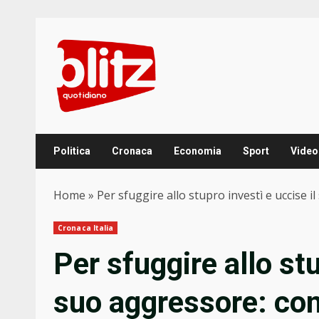
Skip
to
content
Politica
Cronaca
Economia
Sport
Video
Home
»
Per sfuggire allo stupro investì e uccise 
Cronaca Italia
Per sfuggire allo stu
suo aggressore: con