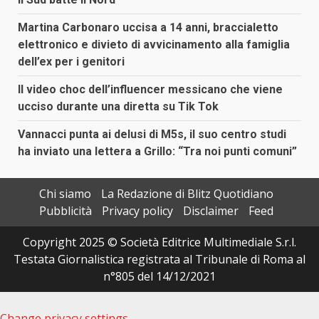
Martina Carbonaro uccisa a 14 anni, braccialetto
elettronico e divieto di avvicinamento alla famiglia
dell’ex per i genitori
Il video choc dell’influencer messicano che viene
ucciso durante una diretta su Tik Tok
Vannacci punta ai delusi di M5s, il suo centro studi
ha inviato una lettera a Grillo: “Tra noi punti comuni”
Chi siamo
La Redazione di Blitz Quotidiano
Pubblicità
Privacy policy
Disclaimer
Feed
Copyright 2025 © Società Editrice Multimediale S.r.l.
Testata Giornalistica registrata al Tribunale di Roma al
n°805 del 14/12/2021
Change privacy settings