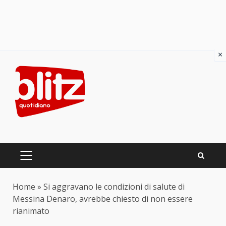
×
Skip
to
content
PRIMARY
MENU
Home
»
Si aggravano le condizioni di salute di
Messina Denaro, avrebbe chiesto di non essere
rianimato