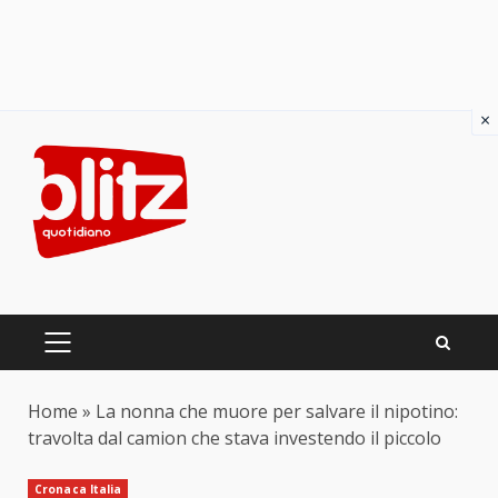
×
Skip
to
content
PRIMARY
MENU
Home
»
La nonna che muore per salvare il nipotino:
travolta dal camion che stava investendo il piccolo
Cronaca Italia