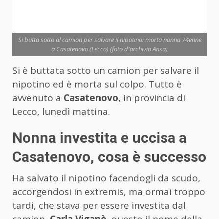
Si butta sotto al camion per salvare il nipotino: morta nonna 74enne
a Casatenovo (Lecco) (foto d'archivio Ansa)
Si è buttata sotto un camion per salvare il
nipotino ed è morta sul colpo. Tutto è
avvenuto a
Casatenovo
, in provincia di
Lecco, lunedì mattina.
Nonna investita e uccisa a
Casatenovo, cosa è successo
Ha salvato il nipotino facendogli da scudo,
accorgendosi in extremis, ma ormai troppo
tardi, che stava per essere investita dal
camion,
Carla Viganò
, questo il nome della