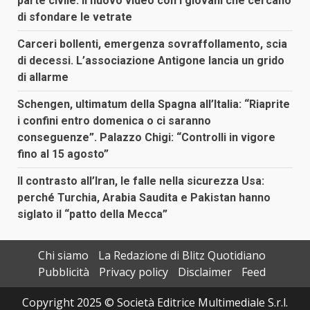
parte civile. Il nuovo video con i giovani che cercano
di sfondare le vetrate
Carceri bollenti, emergenza sovraffollamento, scia
di decessi. L’associazione Antigone lancia un grido
di allarme
Schengen, ultimatum della Spagna all’Italia: “Riaprite
i confini entro domenica o ci saranno
conseguenze”. Palazzo Chigi: “Controlli in vigore
fino al 15 agosto”
Il contrasto all’Iran, le falle nella sicurezza Usa:
perché Turchia, Arabia Saudita e Pakistan hanno
siglato il “patto della Mecca”
Chi siamo
La Redazione di Blitz Quotidiano
Pubblicità
Privacy policy
Disclaimer
Feed
Copyright 2025 © Società Editrice Multimediale S.r.l.