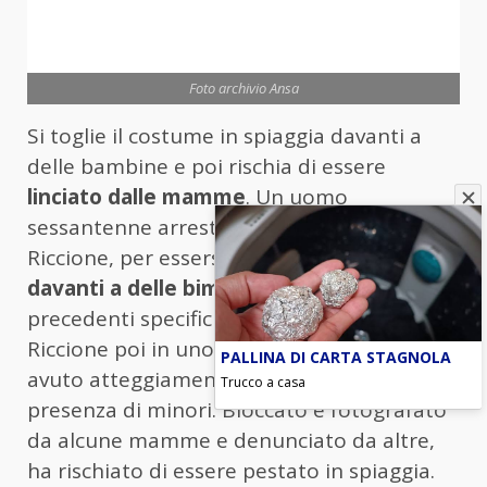
Foto archivio Ansa
Si toglie il costume in spiaggia davanti a
delle bambine e poi rischia di essere
linciato dalle mamme
. Un uomo
sessantenne arrestato dai Carabinieri di
Riccione, per essersi
denudato
, in spiaggia,
davanti a delle bimbe
. L’uomo che ha
precedenti specifici – prima in un bagno di
Riccione poi in uno di Misano Adriatico – ha
PALLINA DI CARTA STAGNOLA
avuto atteggiamenti molesti sempre in
Trucco a casa
presenza di minori. Bloccato e fotografato
da alcune mamme e denunciato da altre,
ha rischiato di essere pestato in spiaggia.