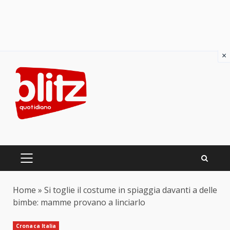
×
Skip
to
content
PRIMARY
MENU
Home
»
Si toglie il costume in spiaggia davanti a delle
bimbe: mamme provano a linciarlo
Cronaca Italia