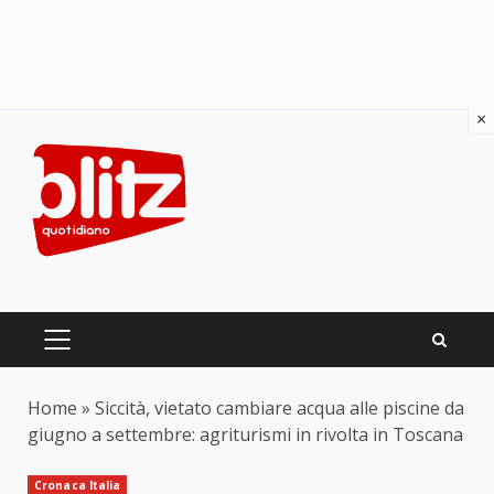
×
Skip
to
content
PRIMARY
MENU
Home
»
Siccità, vietato cambiare acqua alle piscine da
giugno a settembre: agriturismi in rivolta in Toscana
Cronaca Italia