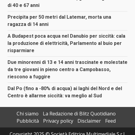
di 40 e 67 anni
Precipita per 50 metri dal Latemar, morta una
ragazza di 14 anni
A Budapest poca acqua nel Danubio per siccità: cala
la produzione di elettricità, Parlamento al buio per
risparmiare
Due minorenni di 13 e 14 anni trascinate e molestate
da tre giovani in pieno centro a Campobasso,
riescono a fuggire
Dal Po (fino a -80% di acqua) ai laghi del Nord e del
Centro è allarme siccità: va meglio al Sud
Chi siamo
La Redazione di Blitz Quotidiano
Pubblicità
Privacy policy
Disclaimer
Feed
Copyright 2025 © Società Editrice Multimediale S.r.l.