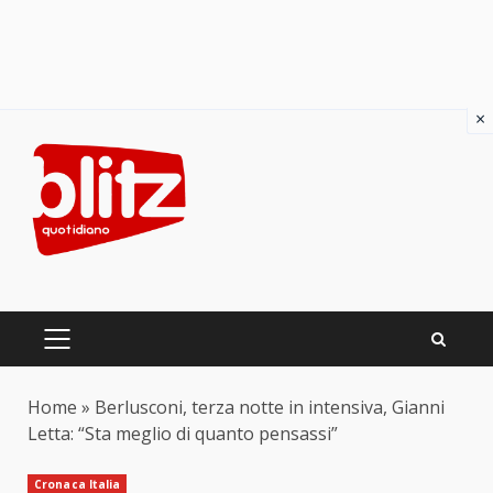
×
Skip
to
content
PRIMARY
MENU
Home
»
Berlusconi, terza notte in intensiva, Gianni
Letta: “Sta meglio di quanto pensassi”
Cronaca Italia