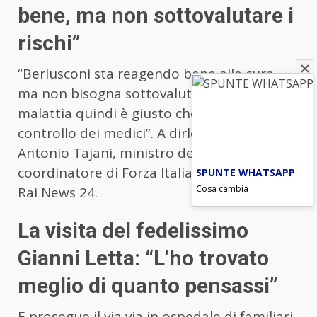
bene, ma non sottovalutare i
rischi”
“Berlusconi sta reagendo bene alle cura,
ma non bisogna sottovalutare i rischi della
malattia quindi è giusto che sia sotto
controllo dei medici”. A dirlo è intanto
Antonio Tajani, ministro degli Esteri e
coordinatore di Forza Italia, intervenendo a
SPUNTE WHATSAPP
Cosa cambia
Rai News 24.
La visita del fedelissimo
Gianni Letta: “L’ho trovato
meglio di quanto pensassi”
E prosegue il via via in ospedale di familiari