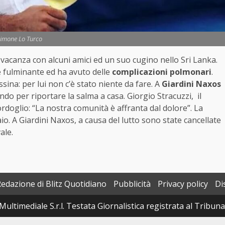
imone Lo Turco
acanza con alcuni amici ed un suo cugino nello Sri Lanka.
 fulminante ed ha avuto delle
complicazioni polmonari
.
sina: per lui non c’è stato niente da fare. A
Giardini Naxos
do per riportare la salma a casa. Giorgio Stracuzzi, il
ordoglio: “La nostra comunità è affranta dal dolore”. La
aio. A Giardini Naxos, a causa del lutto sono state cancellate
ale.
Redazione di Blitz Quotidiano
Pubblicità
Privacy policy
Di
Multimediale S.r.l. Testata Giornalistica registrata al Tribun