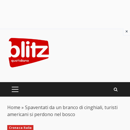
×
Skip
to
content
PRIMARY
MENU
Home
»
Spaventati da un branco di cinghiali, turisti
americani si perdono nel bosco
Cronaca Italia