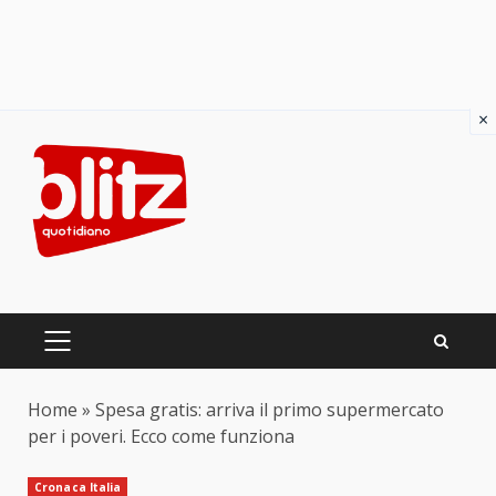
×
Skip
to
content
PRIMARY
MENU
Home
»
Spesa gratis: arriva il primo supermercato
per i poveri. Ecco come funziona
Cronaca Italia