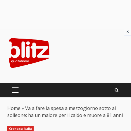
×
Skip
to
content
PRIMARY
MENU
Home
»
Va a fare la spesa a mezzogiorno sotto al
solleone: ha un malore per il caldo e muore a 81 anni
Cronaca Italia