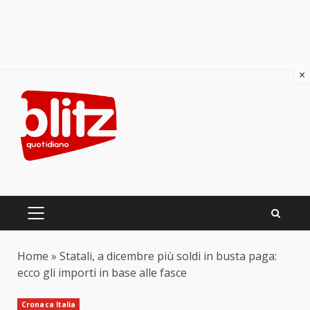
×
Skip
to
content
PRIMARY
MENU
Home
»
Statali, a dicembre più soldi in busta paga:
ecco gli importi in base alle fasce
Cronaca Italia