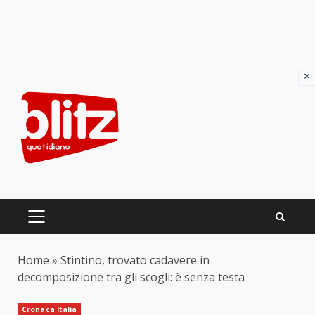
×
Skip
to
content
PRIMARY
MENU
Home
»
Stintino, trovato cadavere in
decomposizione tra gli scogli: è senza testa
Cronaca Italia