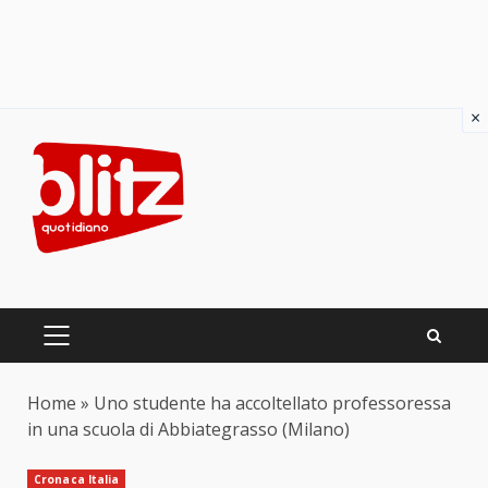
×
Skip
to
content
PRIMARY
MENU
Home
»
Uno studente ha accoltellato professoressa
in una scuola di Abbiategrasso (Milano)
Cronaca Italia