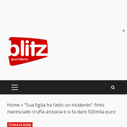
×
Skip
to
content
PRIMARY
MENU
Home
»
“Sua figlia ha fatto un incidente”: finto
maresciallo truffa anziana e si fa dare 500mila euro
Cronaca Italia