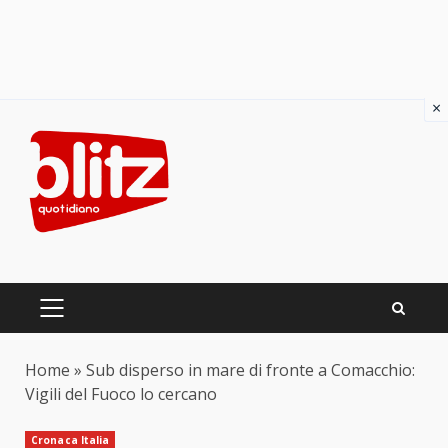
×
Skip
to
content
PRIMARY
MENU
Home
»
Sub disperso in mare di fronte a Comacchio:
Vigili del Fuoco lo cercano
Cronaca Italia