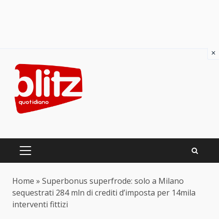
×
Skip
to
content
PRIMARY
MENU
Home
»
Superbonus superfrode: solo a Milano
sequestrati 284 mln di crediti d’imposta per 14mila
interventi fittizi