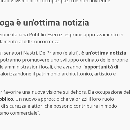
all’abusivismo di chi occupa spazi che non dovrebbe
ga è un’ottima notizia
ione italiana Pubblici Esercizi esprime apprezzamento in
ndamento al ddl Concorrenza.
senatori Nastri, De Priamo (e altri)
, è un’ottima notizia
potranno promuovere uno sviluppo ordinato delle proprie
le amministrazioni locali, che avranno l
‘opportunità di
valorizzandone il patrimonio architettonico, artistico e
per favorire una nuova visione sui dehors. Da occupazione del
bblico.
Un nuovo approccio che valorizzi il loro ruolo
 di sicurezza e attori che possono contribuire in modo
ismo commerciale”.