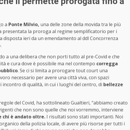
 che li permette prorogata fino a
go a
Ponte Milvio,
una delle zone della movida tra le più
presentata la proroga al regime semplificatorio per i
ga disposta ieri da un emendamento al ddl Concorrenza
.
do a una delibera che non porti tutto al pre-Covid e che
ità e cura dove è possibile ma nel contempo
corregga
pubblico
. Se ci si limita a prorogare tout court una
avoro necessario per avere una città viva, con spazi
ncontro di qualità, in cui i luoghi del centro, di
bellezze
egole del Covid, ha sottolineato Gualtieri, “abbiamo creato
e vigenti che non sono quelle che noi vorremmo, interviene
chi è andato oltre.
I risultati sono stati importanti. Noi
anico della polizia locale, di avere più risorse per tutti i