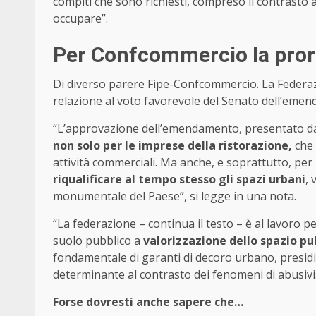
compiti che sono richiesti, compreso il contrasto 
occupare”.
Per Confcommercio la proro
Di diverso parere Fipe-Confcommercio. La Federaz
relazione al voto favorevole del Senato dell’eme
“L’approvazione dell’emendamento, presentato dai 
non solo per le imprese della ristorazione,
che 
attività commerciali. Ma anche, e soprattutto, per 
riqualificare al tempo stesso gli spazi urbani
, 
monumentale del Paese”, si legge in una nota.
“La federazione – continua il testo – è al lavoro 
suolo pubblico a
valorizzazione dello spazio pu
fondamentale di garanti di decoro urbano, presidi
determinante al contrasto dei fenomeni di abusiv
Forse dovresti anche sapere che…