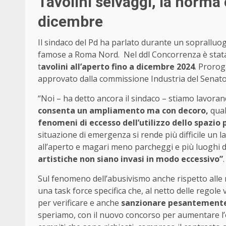
Tavolini selvaggi, la norma
dicembre
Il sindaco del Pd ha parlato durante un sopralluo
famose a Roma Nord. Nel ddl Concorrenza è stata 
t
avolini all’aperto fino a dicembre 2024
. Proro
approvato dalla commissione Industria del Senato
“Noi – ha detto ancora il sindaco – stiamo lavoran
consenta un ampliamento ma con decoro,
qual
fenomeni di eccesso dell’utilizzo dello spazio 
situazione di emergenza si rende più difficile un l
all’aperto e magari meno parcheggi e più luoghi di i
artistiche non siano invasi in modo eccessivo”
.
Sul fenomeno dell’abusivismo anche rispetto alle r
una task force specifica che, al netto delle regol
per verificare e anche
sanzionare pesantemente 
speriamo, con il nuovo concorso per aumentare l’org