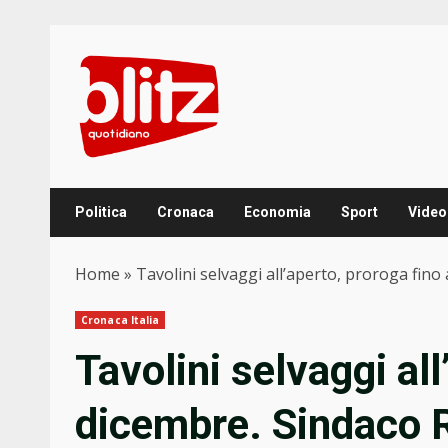
Skip
to
content
Politica
Cronaca
Economia
Sport
Video
Home
»
Tavolini selvaggi all’aperto, proroga fino
Cronaca Italia
Tavolini selvaggi all
dicembre. Sindaco R