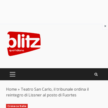
×
Skip
to
content
PRIMARY
MENU
Home
»
Teatro San Carlo, il tribunale ordina il
reintegro di Lissner al posto di Fuortes
Cronaca Italia