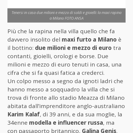
Tenersi in casa due milioni e mezzo di soldi e gioielli: la maxi rapina
a Milano FOTO ANSA
Più che la rapina nella villa quello che fa
davvero insolito del
maxi furto a Milano
è
il bottino:
due milioni e mezzo di euro
tra
contanti, gioielli, orologi e borse. Due
milioni e mezzo di euro tenuti in casa, una
cifra che si fa quasi fatica a crederci.
Un colpo messo a segno da ignoti ladri che
hanno messo a soqquadro la villa che si
trova di fronte allo stadio Meazza di Milano
abitata dall’imprenditore anglo-australiano
Karim Kalaf
, di 39 anni, e da sua moglie, la
34enne
modella e influencer russa
, ma
con passaporto britannico,
Galina Genis
.