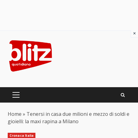
×
Skip
to
content
PRIMARY
MENU
Home
»
Tenersi in casa due milioni e mezzo di soldi e
gioielli: la maxi rapina a Milano
Cronaca Italia