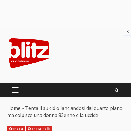
×
Skip
to
content
PRIMARY
MENU
Home
»
Tenta il suicidio lanciandosi dal quarto piano
ma colpisce una donna 83enne e la uccide
Cronaca
Cronaca Italia