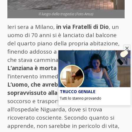
Il luogo della tragedia (Foto Ansa)
Ieri sera a Milano,
in via Fratelli di Dio
, un
uomo di 70 anni si è lanciato dal balcone
del quarto piano della propria abitazione,
finendo addosso a una donna di 83 anni
che stava camminando sul marciapiede.
L’anziana è morta sul colpo
, nonostante
l’intervento immediato dei sanitari del 118.
L’uomo, che avrebbe tentato il suicidio, è
TRUCCO GENIALE
sopravvissuto alla caduta.
È stato
Tutti lo stanno provando
soccorso e trasportato in codice rosso
all’ospedale Niguarda, dove si trova
ricoverato cosciente. Secondo quanto si
apprende, non sarebbe in pericolo di vita,