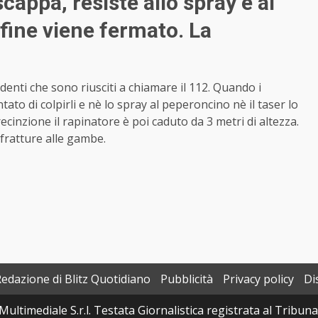
cappa, resiste allo spray e al
a fine viene fermato. La
enti che sono riusciti a chiamare il 112. Quando i
tato di colpirli e nè lo spray al peperoncino nè il taser lo
cinzione il rapinatore è poi caduto da 3 metri di altezza.
fratture alle gambe.
Redazione di Blitz Quotidiano
Pubblicità
Privacy policy
Di
Multimediale S.r.l. Testata Giornalistica registrata al Tribun