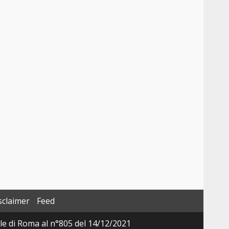
sclaimer
Feed
ale di Roma al n°805 del 14/12/2021