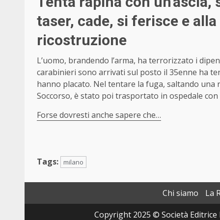
Tenta rapina con un’ascia, s
taser, cade, si ferisce e all
ricostruzione
L’uomo, brandendo l’arma, ha terrorizzato i dipend
carabinieri sono arrivati sul posto il 35enne ha ten
hanno placato. Nel tentare la fuga, saltando una re
Soccorso, è stato poi trasportato in ospedale con 
Forse dovresti anche sapere che…
Tags:
milano
Chi siamo
La 
Copyright 2025 © Società Editrice 