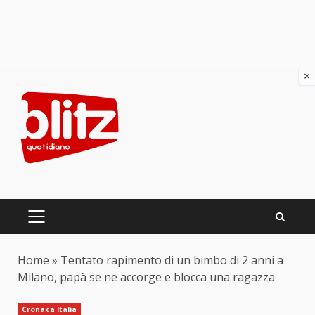
×
Skip
to
content
PRIMARY
MENU
Home
»
Tentato rapimento di un bimbo di 2 anni a
Milano, papà se ne accorge e blocca una ragazza
Cronaca Italia