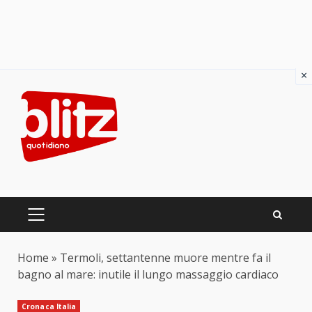
×
Skip
to
content
PRIMARY
MENU
Home
»
Termoli, settantenne muore mentre fa il
bagno al mare: inutile il lungo massaggio cardiaco
Cronaca Italia