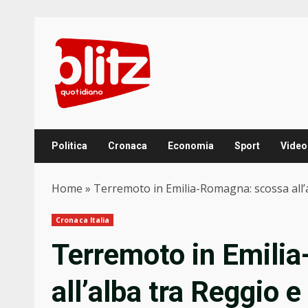
Skip
to
content
Politica
Cronaca
Economia
Sport
Video
Home
»
Terremoto in Emilia-Romagna: scossa all
Cronaca Italia
Terremoto in Emili
all’alba tra Reggio