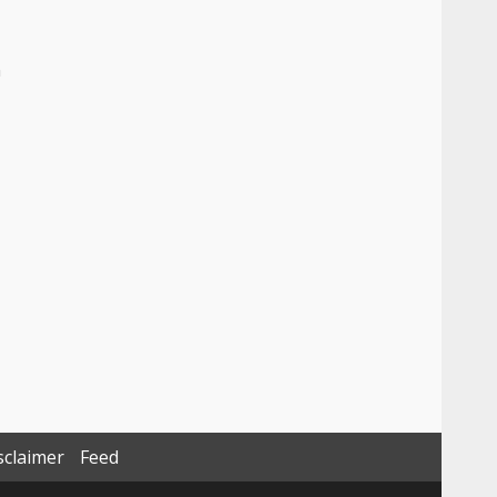
n
sclaimer
Feed