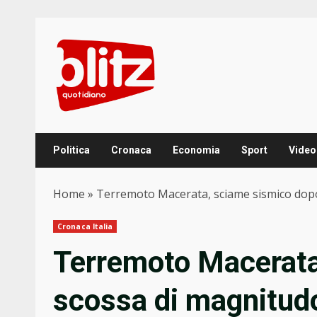
Skip
to
content
Politica
Cronaca
Economia
Sport
Video
Home
»
Terremoto Macerata, sciame sismico dopo
Cronaca Italia
Terremoto Macerata
scossa di magnitud