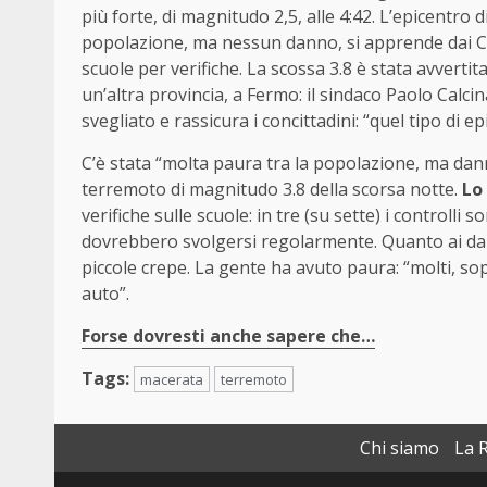
più forte, di magnitudo 2,5, alle 4:42. L’epicentro 
popolazione, ma nessun danno, si apprende dai Co
scuole per verifiche. La scossa 3.8 è stata avverti
un’altra provincia, a Fermo: il sindaco Paolo Calc
svegliato e rassicura i concittadini: “quel tipo di e
C’è stata “molta paura tra la popolazione, ma danni
terremoto di magnitudo 3.8 della scorsa notte.
Lo
verifiche sulle scuole: in tre (su sette) i controlli 
dovrebbero svolgersi regolarmente. Quanto ai dan
piccole crepe. La gente ha avuto paura: “molti, sop
auto”.
Forse dovresti anche sapere che…
Tags:
macerata
terremoto
Chi siamo
La 