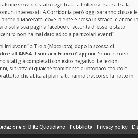
di alcune scosse è stato registrato a Pollenza. Paura tra la
muni interessati. A Corridonia però oggi saranno chiuse le
ta anche a Macerata, dove la ente è scesa in strada, e anche i
inaro sulla sua pagina facebook racconta di essere stato
picentro non ha mai dato adito a particolari eventi”.
 irrilevanti” a Treia (Macerata), dopo la scossa di
 dice all’ANSA il sindaco Franco Capponi.
Sono in corso
sono stati già completati con esito negativo. Le lezioni
ni, si tratta di qualche frammento di intonaco caduto o
rattutto che abita ai piani alti, hanno trascorso la notte in
Redazione di Blitz Quotidiano
Pubblicità
Privacy policy
Di