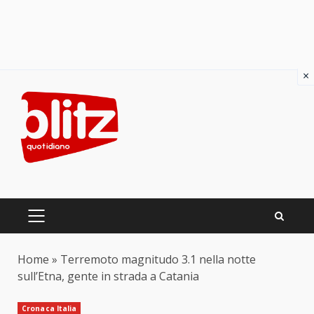
×
Skip
to
content
PRIMARY
MENU
Home
»
Terremoto magnitudo 3.1 nella notte
sull’Etna, gente in strada a Catania
Cronaca Italia