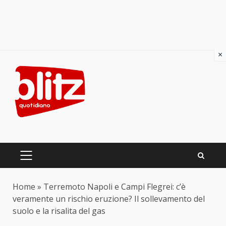
×
Skip
to
content
PRIMARY
MENU
Home
»
Terremoto Napoli e Campi Flegrei: c’è
veramente un rischio eruzione? Il sollevamento del
suolo e la risalita del gas