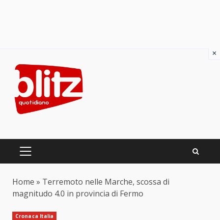
×
Skip
to
content
PRIMARY
MENU
Home
»
Terremoto nelle Marche, scossa di
magnitudo 4.0 in provincia di Fermo
Cronaca Italia