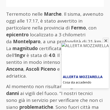
Terremoto nelle
Marche
. Il sisma, avvenuto
oggi alle 17.17, è stato avvertito in
particolare nella provincia di
Fermo
, con
epicentro
localizzato a 3 chilometri
da
Montelparo
, a una profondità di 21 km.
La
magnitudo
certificata dai sistemi
dell’
Ingv
è stata di
4
.
0
. Il terremoto è stato
sentito in modo intenso anche ad
Ancona
,
Ascoli Piceno
e lungo la costa
adriatica.
ALLERTA MOZZARELLA
Cosa sta accadendo
Al momento non risultanosegnalazioni di
danni
ai vigili del fuoco. “I nostri tecnici
sono già in servizio per verificare che non ci
siano
problematiche
. Sono fuori città ma