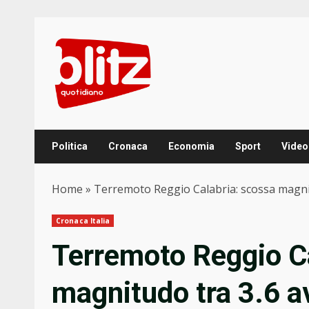
Skip
to
content
Politica
Cronaca
Economia
Sport
Video
Home
»
Terremoto Reggio Calabria: scossa magnit
Cronaca Italia
Terremoto Reggio C
magnitudo tra 3.6 a