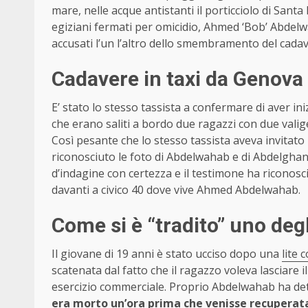
mare, nelle acque antistanti il porticciolo di Santa
egiziani fermati per omicidio, Ahmed ‘Bob’ Abdelw
accusati l’un l’altro dello smembramento del cada
Cadavere in taxi da Genova 
E’ stato lo stesso tassista a confermare di aver in
che erano saliti a bordo due ragazzi con due vali
Così pesante che lo stesso tassista aveva invitato 
riconosciuto le foto di Abdelwahab e di Abdelghani
d’indagine con certezza e il testimone ha riconosci
davanti a civico 40 dove vive Ahmed Abdelwahab.
Come si è “tradito” uno degl
Il giovane di 19 anni è stato ucciso dopo una
lite 
scatenata dal fatto che il ragazzo voleva lasciare i
esercizio commerciale. Proprio Abdelwahab ha det
era morto un’ora prima che venisse recupera