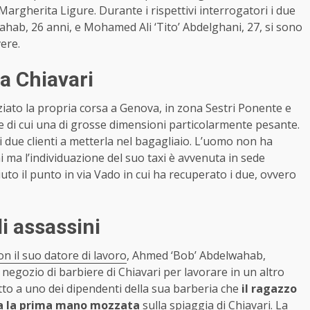
 Margherita Ligure. Durante i rispettivi interrogatori i due
ahab, 26 anni, e Mohamed Ali ‘Tito’ Abdelghani, 27, si sono
vere.
a Chiavari
iziato la propria corsa a Genova, in zona Sestri Ponente e
ge di cui una di grosse dimensioni particolarmente pesante.
i due clienti a metterla nel bagagliaio. L’uomo non ha
 ma l’individuazione del suo taxi è avvenuta in sede
uto il punto in via Vado in cui ha recuperato i due, ovvero
i assassini
con il suo datore di lavoro
, Ahmed ‘Bob’ Abdelwahab,
l negozio di barbiere di Chiavari per lavorare in un altro
to a uno dei dipendenti della sua barberia che
il ragazzo
ta la prima mano mozzata
sulla spiaggia di Chiavari. La