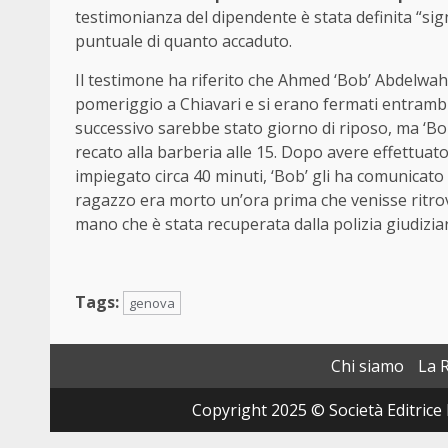
testimonianza del dipendente è stata definita “sign
puntuale di quanto accaduto.
Il testimone ha riferito che Ahmed ‘Bob’ Abdelwa
pomeriggio a Chiavari e si erano fermati entrambi 
successivo sarebbe stato giorno di riposo, ma ‘Bob’
recato alla barberia alle 15. Dopo avere effettuato 
impiegato circa 40 minuti, ‘Bob’ gli ha comunicat
ragazzo era morto un’ora prima che venisse ritro
mano che è stata recuperata dalla polizia giudiziar
Tags:
genova
Chi siamo
La 
Copyright 2025 © Società Editrice 