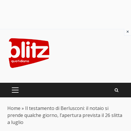
×
Skip
to
content
PRIMARY
MENU
Home
»
Il testamento di Berlusconi: il notaio si
prende qualche giorno, l’apertura prevista il 26 slitta
a luglio