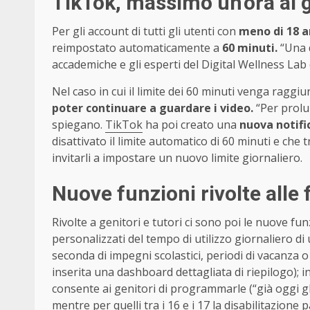
TikTok, massimo un’ora al g
Per gli account di tutti gli utenti con
meno di 18 a
reimpostato automaticamente a
60 minuti.
“Una 
accademiche e gli esperti del Digital Wellness Lab 
Nel caso in cui il limite dei 60 minuti venga raggiu
poter continuare a guardare i video.
“Per prolu
spiegano.
TikTok
ha poi creato una
nuova notifi
disattivato il limite automatico di 60 minuti e che
invitarli a impostare un nuovo limite giornaliero.
Nuove funzioni rivolte alle 
Rivolte a genitori e tutori ci sono poi le nuove fun
personalizzati del tempo di utilizzo giornaliero di
seconda di impegni scolastici, periodi di vacanza o v
inserita una dashboard dettagliata di riepilogo); i
consente ai genitori di programmarle (“già oggi gli
mentre per quelli tra i 16 e i 17 la disabilitazione