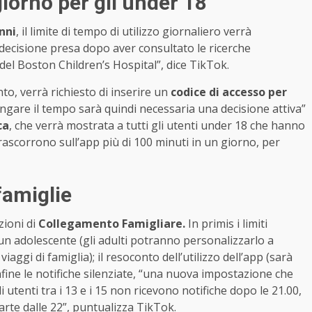
iorno per gli under 18
nni
, il limite di tempo di utilizzo giornaliero verrà
decisione presa dopo aver consultato le ricerche
del Boston Children’s Hospital”, dice TikTok.
nto, verrà richiesto di inserire un
codice di accesso per
ngare il tempo sarà quindi necessaria una decisione attiva”
ca
, che verrà mostrata a tutti gli utenti under 18 che hanno
 trascorrono sull’app più di 100 minuti in un giorno, per
famiglie
zioni di
Collegamento Famigliare.
In primis i limiti
 un adolescente (gli adulti potranno personalizzarlo a
iaggi di famiglia); il resoconto dell’utilizzo dell’app (sarà
nfine le notifiche silenziate, “una nuova impostazione che
 utenti tra i 13 e i 15 non ricevono notifiche dopo le 21.00,
 parte dalle 22”, puntualizza TikTok.