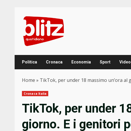
Skip
to
content
Politica
Cronaca
Economia
Sport
Video
Home
»
TikTok, per under 18 massimo un’ora al gi
Cronaca Italia
TikTok, per under 1
giorno. E i genitori