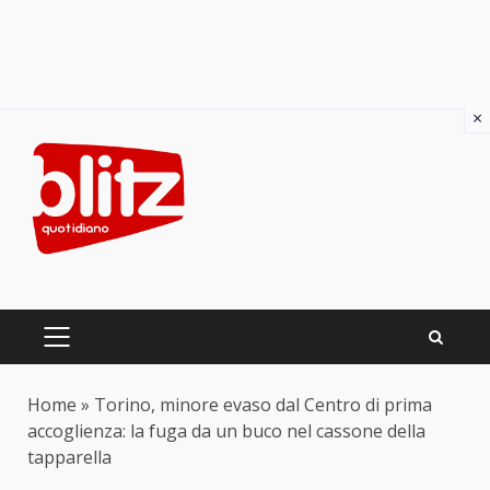
×
Skip
to
content
PRIMARY
MENU
Home
»
Torino, minore evaso dal Centro di prima
accoglienza: la fuga da un buco nel cassone della
tapparella