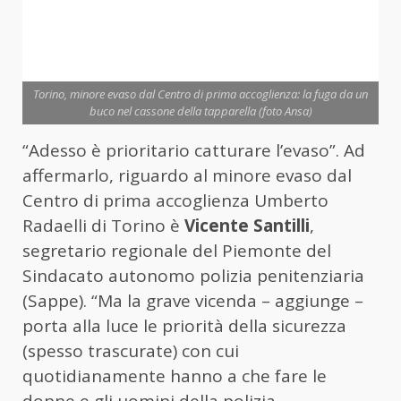
Torino, minore evaso dal Centro di prima accoglienza: la fuga da un
buco nel cassone della tapparella (foto Ansa)
“Adesso è prioritario catturare l’evaso”. Ad
affermarlo, riguardo al minore evaso dal
Centro di prima accoglienza Umberto
Radaelli di Torino è
Vicente Santilli
,
segretario regionale del Piemonte del
Sindacato autonomo polizia penitenziaria
(Sappe). “Ma la grave vicenda – aggiunge –
porta alla luce le priorità della sicurezza
(spesso trascurate) con cui
quotidianamente hanno a che fare le
donne e gli uomini della polizia