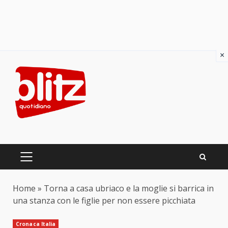
×
Skip
to
content
PRIMARY
MENU
Home
»
Torna a casa ubriaco e la moglie si barrica in
una stanza con le figlie per non essere picchiata
Cronaca Italia