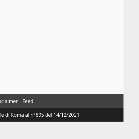
sclaimer
Feed
ale di Roma al n°805 del 14/12/2021