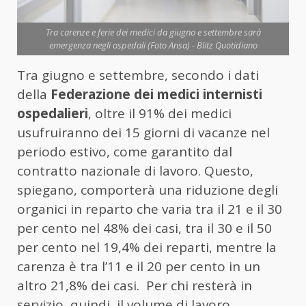
Tra carenze e ferie dei medici da giugno e settembre sarà
emergenza negli ospedali (Foto Ansa) - Blitz Quotidiano
Tra giugno e settembre, secondo i dati
della
Federazione dei medici internisti
ospedalieri
, oltre il 91% dei medici
usufruiranno dei 15 giorni di vacanze nel
periodo estivo, come garantito dal
contratto nazionale di lavoro. Questo,
spiegano, comporterà una riduzione degli
organici in reparto che varia tra il 21 e il 30
per cento nel 48% dei casi, tra il 30 e il 50
per cento nel 19,4% dei reparti, mentre la
carenza è tra l’11 e il 20 per cento in un
altro 21,8% dei casi. Per chi resterà in
servizio, quindi, il volume di lavoro