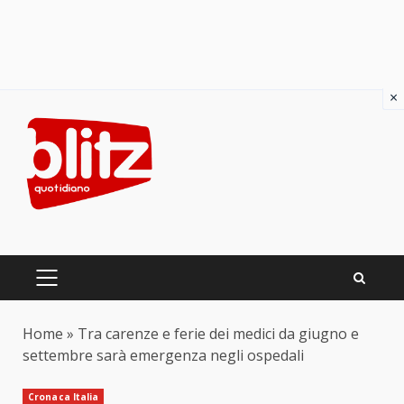
×
Skip
to
content
PRIMARY
MENU
Home
»
Tra carenze e ferie dei medici da giugno e
settembre sarà emergenza negli ospedali
Cronaca Italia