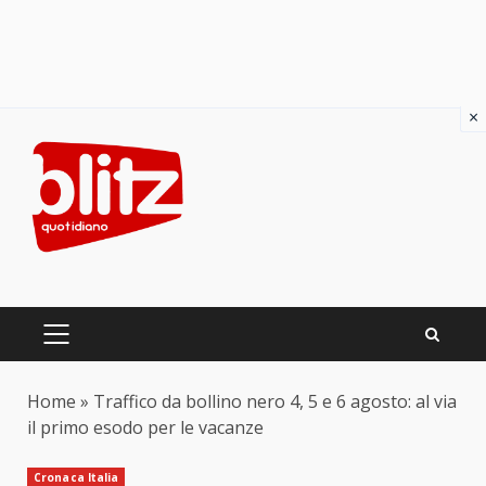
×
Skip
to
content
PRIMARY
MENU
Home
»
Traffico da bollino nero 4, 5 e 6 agosto: al via
il primo esodo per le vacanze
Cronaca Italia