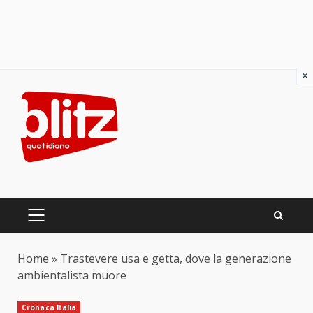
×
Skip
to
content
PRIMARY
MENU
Home
»
Trastevere usa e getta, dove la generazione
ambientalista muore
Cronaca Italia