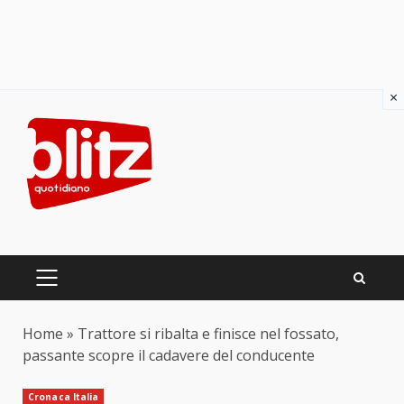
×
Skip
to
content
PRIMARY
MENU
Home
»
Trattore si ribalta e finisce nel fossato,
passante scopre il cadavere del conducente
Cronaca Italia