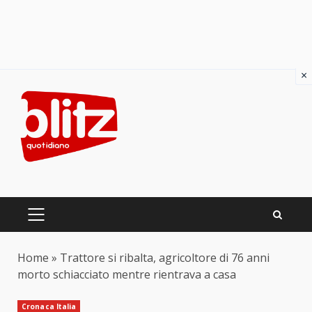
×
Skip
to
content
PRIMARY
MENU
Home
»
Trattore si ribalta, agricoltore di 76 anni
morto schiacciato mentre rientrava a casa
Cronaca Italia