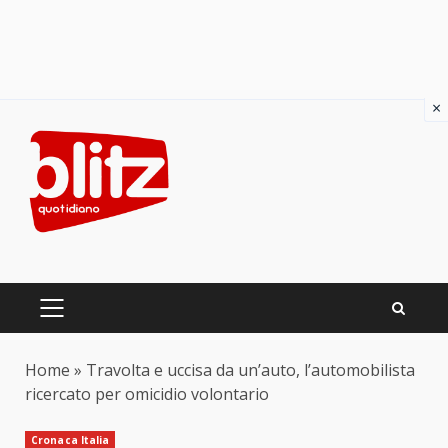
×
Skip
to
content
PRIMARY
MENU
Home
»
Travolta e uccisa da un’auto, l’automobilista
ricercato per omicidio volontario
Cronaca Italia