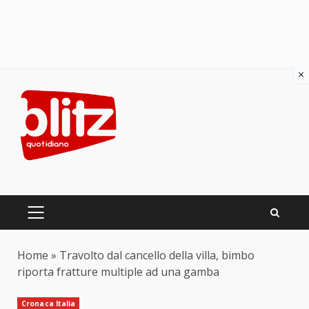
×
Skip
to
content
PRIMARY
MENU
Home
»
Travolto dal cancello della villa, bimbo
riporta fratture multiple ad una gamba
Cronaca Italia