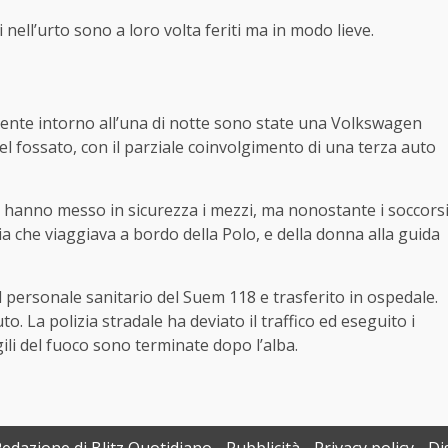
i nell’urto sono a loro volta feriti ma in modo lieve.
mente intorno all’una di notte sono state una Volkswagen
l fossato, con il parziale coinvolgimento di una terza auto
zi, hanno messo in sicurezza i mezzi, ma nonostante i soccors
ia che viaggiava a bordo della Polo, e della donna alla guida
 personale sanitario del Suem 118 e trasferito in ospedale.
o. La polizia stradale ha deviato il traffico ed eseguito i
igili del fuoco sono terminate dopo l’alba.
Redazione di Blitz Quotidiano
Pubblicità
Privacy policy
Di